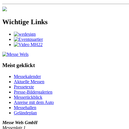
Wichtige Links
Meist geklickt
Messekalender
Aktuelle Messen
Pressetexte
Presse-Bildergalerien
Messerückblick
Anreise mit dem Auto
Messehallen
Geländeplan
Messe Wels GmbH
Messeplatz 1