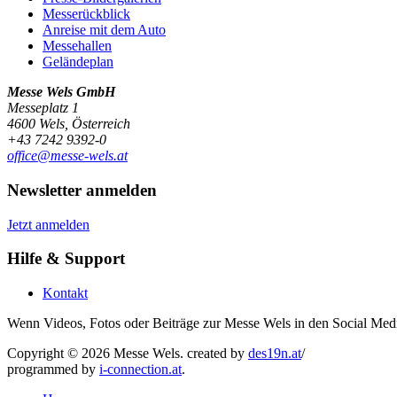
Messerückblick
Anreise mit dem Auto
Messehallen
Geländeplan
Messe Wels GmbH
Messeplatz 1
4600 Wels, Österreich
+43 7242 9392-0
office@messe-wels.at
Newsletter anmelden
Jetzt anmelden
Hilfe & Support
Kontakt
Wenn Videos, Fotos oder Beiträge zur Messe Wels in den Social Medi
Copyright © 2026 Messe Wels.
created by
des19n.at
/
programmed by
i-connection.at
.