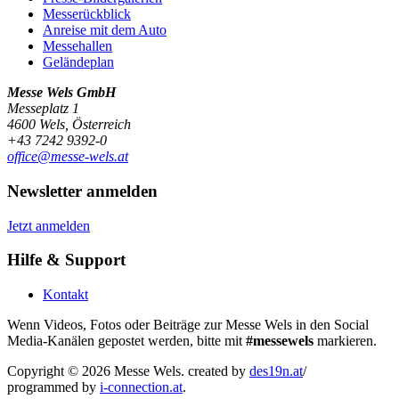
Messerückblick
Anreise mit dem Auto
Messehallen
Geländeplan
Messe Wels GmbH
Messeplatz 1
4600 Wels, Österreich
+43 7242 9392-0
office@messe-wels.at
Newsletter anmelden
Jetzt anmelden
Hilfe & Support
Kontakt
Wenn Videos, Fotos oder Beiträge zur Messe Wels in den Social
Media-Kanälen gepostet werden, bitte mit
#messewels
markieren.
Copyright © 2026 Messe Wels.
created by
des19n.at
/
programmed by
i-connection.at
.