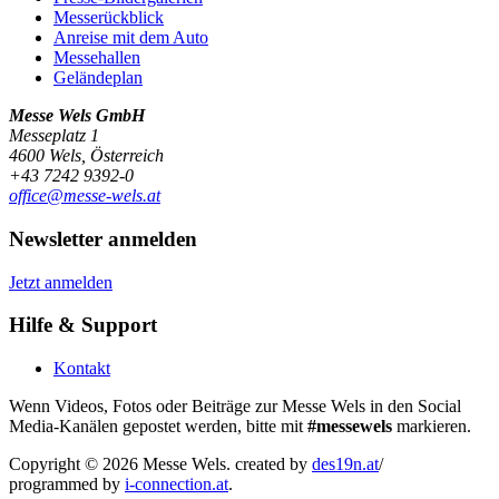
Messerückblick
Anreise mit dem Auto
Messehallen
Geländeplan
Messe Wels GmbH
Messeplatz 1
4600 Wels, Österreich
+43 7242 9392-0
office@messe-wels.at
Newsletter anmelden
Jetzt anmelden
Hilfe & Support
Kontakt
Wenn Videos, Fotos oder Beiträge zur Messe Wels in den Social
Media-Kanälen gepostet werden, bitte mit
#messewels
markieren.
Copyright © 2026 Messe Wels.
created by
des19n.at
/
programmed by
i-connection.at
.